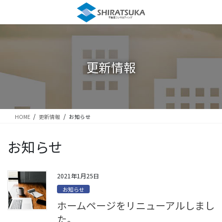
コ
ナ
ン
ビ
テ
ゲ
ン
ー
ツ
シ
に
ョ
更新情報
移
ン
動
に
移
動
HOME
更新情報
お知らせ
お知らせ
2021年1月25日
お知らせ
ホームページをリニューアルしまし
た。