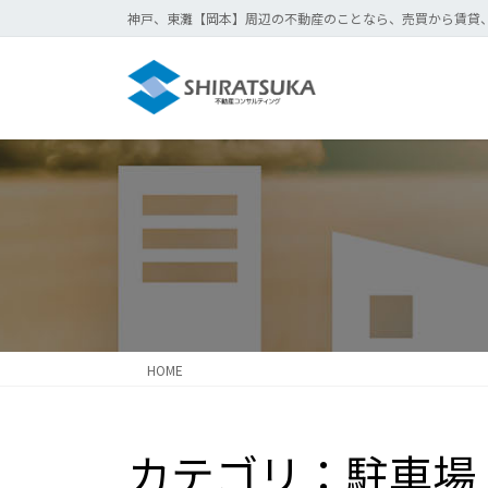
コ
ナ
神戸、東灘【岡本】周辺の不動産のことなら、売買から賃貸
ン
ビ
テ
ゲ
ン
ー
ツ
シ
に
ョ
移
ン
動
に
移
動
HOME
カテゴリ：駐車場