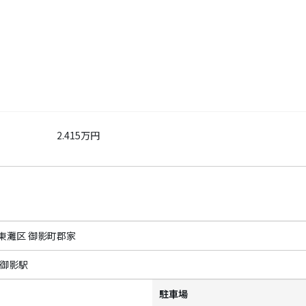
2.415万円
東灘区 御影町郡家
 御影駅
駐車場