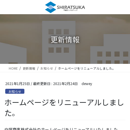
コ
ナ
ン
ビ
テ
ゲ
ン
ー
ツ
シ
に
ョ
更新情報
移
ン
動
に
移
動
HOME
更新情報
お知らせ
ホームページをリニューアルしました。
2021年1月25日
/ 最終更新日 :
2021年2月24日
dewey
お知らせ
ホームページをリニューアルしまし
た。
白塚商事株式会社のホームページをリニューアルいたしました。